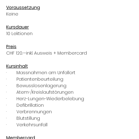
Voraussetzung
Keine
Kursdauer
10 Lektionen
Preis
CHF 120.—inkl. Ausweis + Membercard
Kursinhalt
·        Massnahmen am Unfallort
·        Patientenbeurteilung
·        Bewusslosenlagerung
·        Atem-/Kreislaufstörungen
·        Herz-Lungen-Wiederbelebung
·        Defibrillation
·        Verbrennungen
·        Blutstillung
·        Verkehrsunfall
Membercard