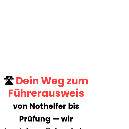
Deinen ersten Kontakt mit
dem Auto
ein Gefühl dafür, ob wir
zusammen passen
​einen entspannten Einstieg​
den Wechsel von einer
anderen Fahrschule
Dein Weg zum
🛣️
Führerausweis
von Nothelfer bis
Prüfung — wir