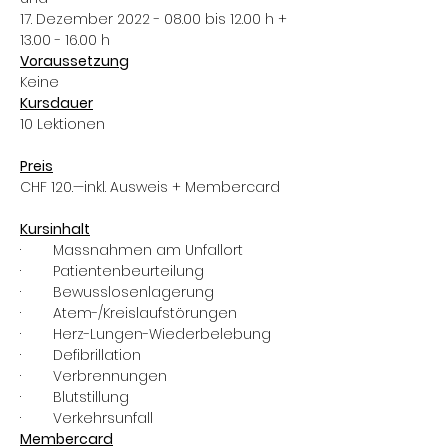
17. Dezember 2022 - 08.00 bis 12.00 h + 
13.00 - 16.00 h
Voraussetzung
Keine
Kursdauer
10 Lektionen
Preis
CHF 120.—inkl. Ausweis + Membercard
Kursinhalt
·        Massnahmen am Unfallort
·        Patientenbeurteilung
·        Bewusslosenlagerung
·        Atem-/Kreislaufstörungen
·        Herz-Lungen-Wiederbelebung
·        Defibrillation
·        Verbrennungen
·        Blutstillung
·        Verkehrsunfall
Membercard