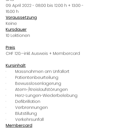
09. April 2022 - 08.00 bis 12.00 h + 13.00 - 
16.00 h
Voraussetzung
Keine
Kursdauer
10 Lektionen
Preis
CHF 120.—inkl. Ausweis + Membercard
Kursinhalt
·        Massnahmen am Unfallort
·        Patientenbeurteilung
·        Bewusslosenlagerung
·        Atem-/Kreislaufstörungen
·        Herz-Lungen-Wiederbelebung
·        Defibrillation
·        Verbrennungen
·        Blutstillung
·        Verkehrsunfall
Membercard