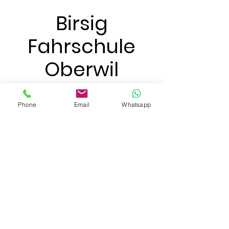
Birsig
Fahrschule
Oberwil
Einfach, klar,
Phone
Email
Whatsapp
professionell
info@birsig-fahrschule.ch
078 734 66 46
Hauptstrasse 31,
4104 Oberwil
Jetzt anrufen