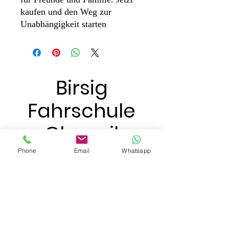
kaufen und den Weg zur
Unabhängigkeit starten
Birsig
Fahrschule
Oberwil
Einfach, klar,
Phone
Email
Whatsapp
professionell
info@birsig-fahrschule.ch
078 734 66 46